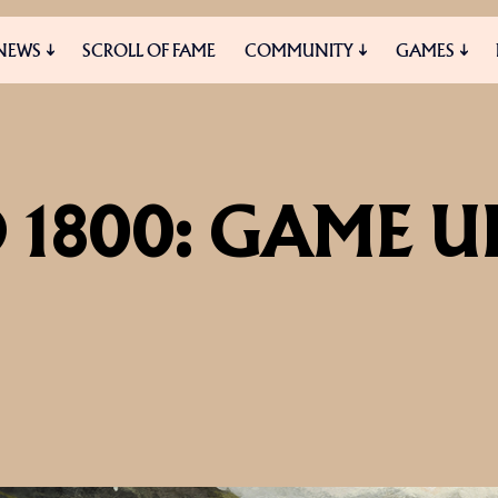
NEWS
SCROLL OF FAME
COMMUNITY
GAMES
ES
MEDIA
1800: GAME U