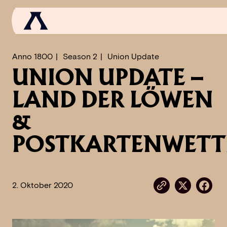
Anno 1800
Season 2
Union Update
UNION UPDATE –
NEWS
LAND DER LÖWEN
SCROLL OF FAME
&
COMMUNITY
POSTKARTENWETT
GAMES
MEDIA
2. Oktober 2020