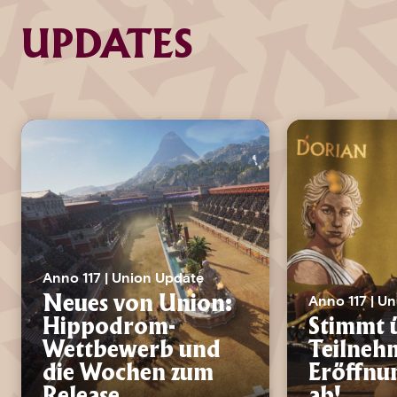
UPDATES
Anno 117 | Union Update
Anno 117 | U
Neues von Union:
Hippodrom-
Stimmt 
Wettbewerb und
Teilneh
die Wochen zum
Eröffnu