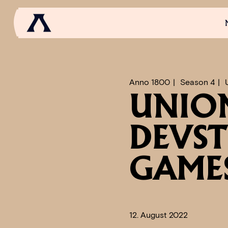
NEWS
SCROLL OF FAME
COMMUNITY
GAM
Anno 1800
Season 4
UNION
DEVS
GAME
12. August 2022