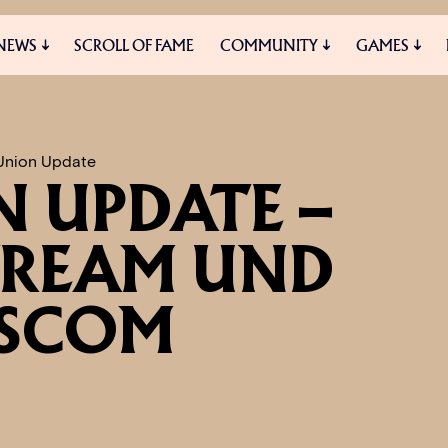
NEWS
SCROLL OF FAME
COMMUNITY
GAMES
ES
MEDIA
Union Update
 UPDATE –
TREAM UND
SCOM