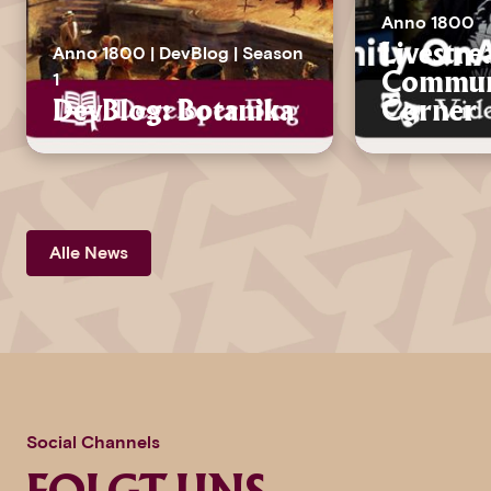
Anno 1800
Anno 1800 | DevBlog | Season
Livestre
1
Commun
DevBlog: Botanika
Corner
Alle News
Social Channels