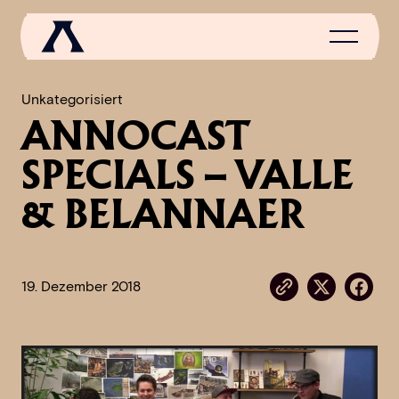
Unkategorisiert
ANNOCAST
NEWS
SPECIALS – VALLE
SCROLL OF FAME
& BELANNAER
COMMUNITY
GAMES
19. Dezember 2018
MEDIA